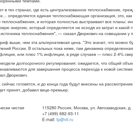
скоренными темпами.
т в тех странах, где есть централизованное теплоснабжение, преж
ие… определяется единая теплоснабжающая организация, это, как 
о теплоснабжения, и которая полностью выстраивает все планы: ин
вую энергию, который определяется не исходя из затрат и какой-
го источника теплоснабжения", — сказал Дворкович на совещании 
риф выше, чем эта альтернативная цена. "Это значит, что можно 
лений России. В остальных пока ниже, там динамика определенная
нфляции, или плюс 1% инфляции, в ряде случаев — плюс 2-4% све
 модели долгосрочного регулирования: ожидается, что общий объем
анавливаются для завершения процесса перехода к новой системе: 
зал Дворкович.
сейчас готовятся, и до конца года будут внесены на рассмотрение
дет принят, добавил вице-премьер.
чески чистая
115280 Россия, Москва, ул. Автозаводская, д.
+7 (499) 682-93-11
E-mail:
tp@vti.ru