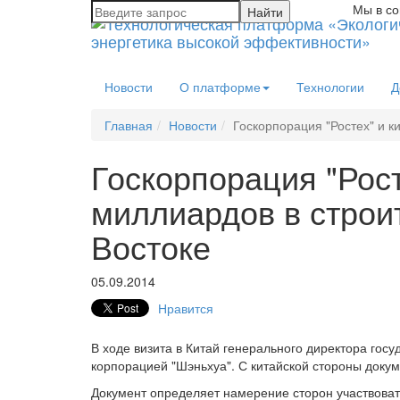
Мы в со
Новости
О платформе
Технологии
Д
Главная
Новости
Госкорпорация "Ростех" и к
Госкорпорация "Рост
миллиардов в строи
Востоке
05.09.2014
Нравится
В ходе визита в Китай генерального директора гос
корпорацией "Шэньхуа". С китайской стороны доку
Документ определяет намерение сторон участвоват