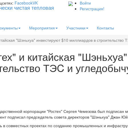
цсетях:
Facebook
VK
Войти
Регистрация!
окументы
Мероприятия
Участники
Контакты
итайская "Шэньхуа" инвестируют $10 миллиардов в строительство 
ех" и китайская "Шэньхуа
тельство ТЭC и угледобыч
ударственной корпорации "Ростех" Сергея Чемезова был подписан 
мент подписал председатель совета директоров "Шэньхуа" Джан Юй
ь в совместных проектах по созданию промышленных и инфраструк