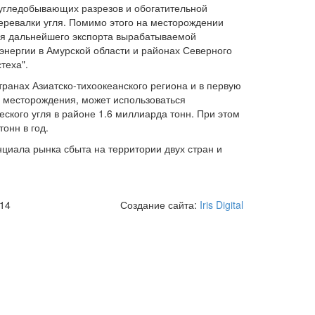
 угледобывающих разрезов и обогатительной
перевалки угля. Помимо этого на месторождении
ля дальнейшего экспорта вырабатываемой
оэнергии в Амурской области и районах Северного
теха".
ранах Азиатско-тихоокеанского региона и в первую
е месторождения, может использоваться
ского угля в районе 1.6 миллиарда тонн. При этом
онн в год.
циала рынка сбыта на территории двух стран и
 14
Создание сайта:
Iris Digital