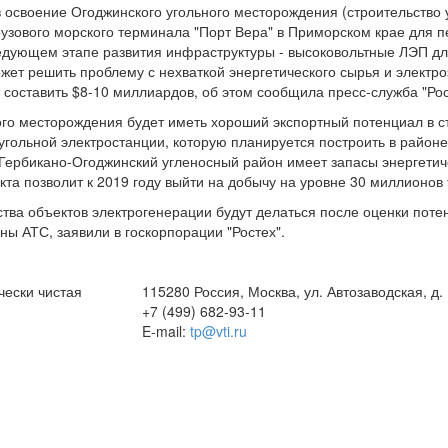
в освоение Огоджинского угольного месторождения (строительство
рузового морского терминала "Порт Вера" в Приморском крае для 
едующем этапе развития инфраструктуры - высоковольтные ЛЭП д
жет решить проблему с нехваткой энергетического сырья и электр
составить $8-10 миллиардов, об этом сообщила пресс-служба "Рос
о месторождения будет иметь хороший экспортный потенциал в ст
 угольной электростанции, которую планируется построить в район
Гербикано-Огоджинский угленосный район имеет запасы энергетиче
та позволит к 2019 году выйти на добычу на уровне 30 миллионов т
ва объектов электрогенерации будут делаться после оценки потен
ны АТС, заявили в госкорпорации "Ростех".
чески чистая
115280 Россия, Москва, ул. Автозаводская, д.
+7 (499) 682-93-11
E-mail:
tp@vti.ru