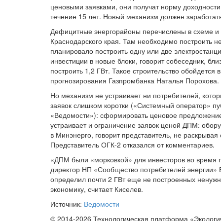
ценовыми заявками, они получат норму доходности
течение 15 лет. Новый механизм должен заработать
Дефицитные энергорайоны перечислены в схеме и 
Краснодарского края. Там необходимо построить н
планировало построить одну или две электростанци
инвестиции в новые блоки, говорит собеседник, бли
построить 1,2 ГВт. Такое строительство обойдется в
прогнозирования Газпромбанка Наталья Порохова.
Но механизм не устраивает ни потребителей, кото
заявок слишком коротки («Системный оператор» пуб
«Ведомости»): сформировать ценовое предложение 
устраивает и ограничение заявок ценой ДПМ: обору
в Минэнерго, говорит представитель, не раскрывая 
Представитель ОГК-2 отказался от комментариев.
«ДПМ были «морковкой» для инвесторов во время 
директор НП «Сообщество потребителей энергии» 
определил почти 2 ГВт еще не построенных ненужн
экономику, считает Киселев.
Источник:
Ведомости
© 2014-2026 Технологическая платформа «Экологи