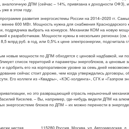
, аналогичную ДПМ (сейчас – 14%, привязана к доходности ОФЗ),
 уже в этом году.
программе развития энергосистемы России на 2014–2020 гг. Сам
е менее 600 МВт. Мощность нужна для снабжения Краснодарского к
и, подрядчика выбрать на конкурсе. Механизм КОМ на новую мощно
зкий к разработчикам. Мощности нужны в нескольких регионах (см. 
 8,5 млрд руб. в год, или 0,5% к цене электроэнергии, подсчитала
рым новые мощности по ДПМ обходятся с ценовой надбавкой, ни 
ликует список территорий и параметры энергоблоков, а ценовые з
и одобрить его на корпоративном уровне за семь дней невозможн
дование сейчас стоит дороже, чем когда утверждались договоры, 
сути. Его коллеги из «Квадры», «КЭС-холдинга», СГК и «Газпром э
приватизации, но это развращающий отрасль нерыночный механизм
Василий Киселев. – Вы, например, где-нибудь видели ДПМ на ал
ых энергосистеме блоков по ДПМ – их можно перенести в энергод
чески чистая
115280 Россия, Москва, ул. Автозаводская, д.