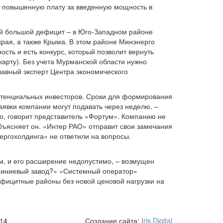
 и повышенную плату за введенную мощность в
ый большой дефицит – в Юго-Западном районе
рая, а также Крыма. В этом районе Минэнерго
сть и есть конкурс, который позволит вернуть
карту). Без учета Мурманской области нужно
 главный эксперт Центра экономического
потенциальных инвесторов. Сроки для формирования
аявки компании могут подавать через неделю. –
о, говорит представитель «Фортум». Компанию не
объясняет он. «Интер РАО» отправит свои замечания
нергохолдинга» не ответили на вопросы.
, и его расширение недопустимо, – возмущен
юминиевый завод?» «Системный оператор»
ефицитные районы без новой ценовой нагрузки на
 14
Создание сайта:
Iris Digital