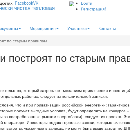
цсетях:
Facebook
VK
Войти
Регистрация!
окументы
Мероприятия
Участники
Контакты
оят по старым правилам
и построят по старым пра
ительства, который закрепляет механизм привлечения инвестиций 
 отдельных районах, следует из пояснительной записки.
словия, что и при приватизации российской энергетики: гарантиро
которые получат выгодные условия, будут определять на конкурсе 
 за востребованные рынком энергоблоки), следует из проекта. Эн
й оператор». Инвесторы подают ценовые заявки, которые включают
капзатраты, указанные в заявках, не могут быть выше затрат по 