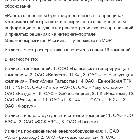
обоснований.
«Работа с перечнем будет осуществляться на принципах
максимальной открытости и прозрачности с размещением
информации о результатах рассмотрения заявок организаций
и принятых решениях на интернет–портале
Минэкономразвития России», — утверждают в МЭР.
Из числа электроэнергетиков в перечень вошли 19 компаний.
В частности это:
Из числа генкомпаний: 1. ООО «Башкирская генерирующая
компания»; 2. ОАО «Волжская ТГК» ; 3. ОАО «Генерирующая
компания» (Республика Татарстан) ; 4 ОАО «Енисейская ТГК
(ТГК-13)»; 5. ОАО «Интер РАО»; 6. ОАО «Иркутскэнерго»; 7.
ОАО «Квадра» ; 8. ОАО «Кузбассэнерго»; 9. ГК «Росатом»; 10.
ОАО «РусГидро»; 11. ОАО «ТГК-14»; 12. ОАО «ТГК-2»; 13.
ОАО «Фортум».
Из числа инфраструктурных и сетевых компаний: 1. ОАО «СО
ЕЭС»; 2. ОАО «ФСК ЕЭС»; 3. ОАО «Россети».
Из числа производителей энергооборудования: 1. ОАО
«Электрозавод»; 2. ОАО «Силовые машины»; 3. ОАО