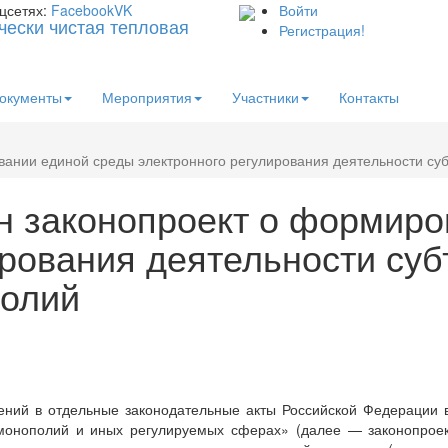
цсетях:
Facebook
VK
Войти
Регистрация!
окументы
Мероприятия
Участники
Контакты
вании единой среды электронного регулирования деятельности су
н законопроект о формиро
ирования деятельности суб
полий
ений в отдельные законодательные акты Российской Федерации 
 монополий и иных регулируемых сферах» (далее — законопроек