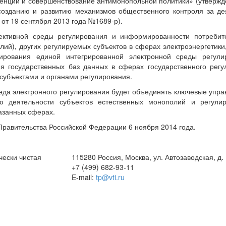
ренции и совершенствование антимонопольной политики» (утвержд
созданию и развитию механизмов общественного контроля за де
от 19 сентября 2013 года №1689-р).
ктивной среды регулирования и информированности потребите
лий), других регулируемых субъектов в сферах электроэнергетик
ирования единой интегрированной электронной среды регули
 государственных баз данных в сферах государственного регу
убъектами и органами регулирования.
реда электронного регулирования будет объединять ключевые упр
ю деятельности субъектов естественных монополий и регулир
азанных сферах.
Правительства Российской Федерации 6 ноября 2014 года.
чески чистая
115280 Россия, Москва, ул. Автозаводская, д.
+7 (499) 682-93-11
E-mail:
tp@vti.ru